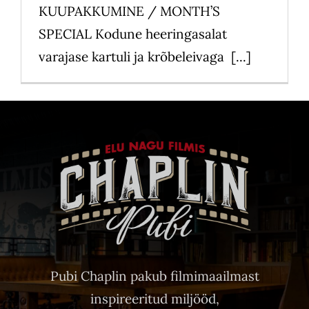
KUUPAKKUMINE / MONTH’S
SPECIAL Kodune heeringasalat
varajase kartuli ja krõbeleivaga [...]
Pubi Chaplin pakub filmimaailmast
inspireeritud miljööd,